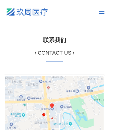
T
o
g
g
l
联系我们
e
n
a
/ CONTACT US /
v
i
g
a
t
i
o
n