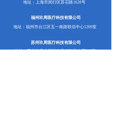
地址：上海市闵行区苏召路1628号
福州玖周医疗科技有限公司
地址：福州市台江区五一南路联信中心1209室
苏州玖周医疗科技有限公司
地址：苏州市工业园区东平街欧瑞大厦512室
Copyright  © 2026 福州玖周医疗科技有限公司  All 
rights reserved.
备案号：闽ICP备2024028773号-1
支持
反馈
关注
数据