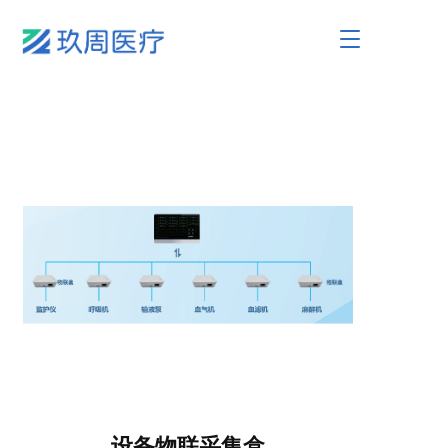
T
o
g
g
l
e
n
a
v
i
g
a
t
i
o
n
设备物联采集盒